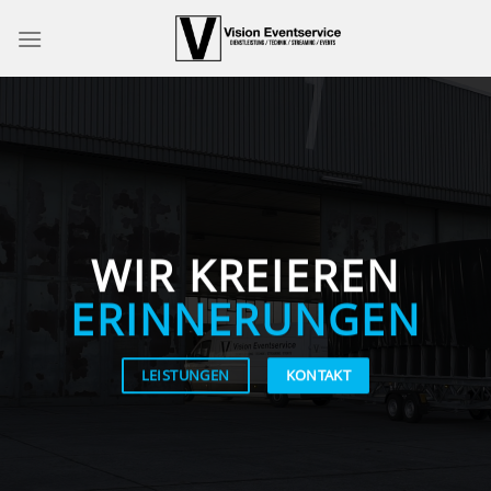
Skip
to
content
WIR KREIEREN
ERINNERUNGEN
LEISTUNGEN
KONTAKT